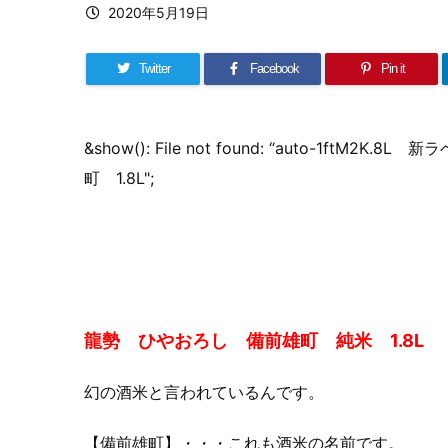
2020年5月19日
Twitter
Facebook
Pin it
&show(): File not found: “auto-1ftM2K.
町 1.8L";
龍勢 ひやおろし 備前雄町 純米 1.8L
（
幻の酒米と言われているんです。
【備前雄町】・・・これも酒米の名前です。