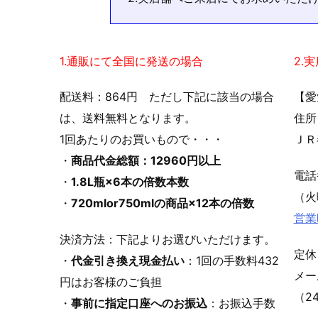
1.通販にて全国に発送の場合
2.
配送料：864円 ただし下記に該当の場合
【愛
は、送料無料となります。
住所
1回あたりのお買いもので・・・
ＪＲ
・
商品代金総額：12960円以上
電
・
1.8L瓶×6本の倍数本数
（火
・
720mlor750mlの商品×12本の倍数
営業
決済方法：下記よりお選びいただけます。
定休
・
代金引き換え現金払い
：1回の手数料432
メ
円はお客様のご負担
（2
・
事前に指定口座へのお振込
：お振込手数