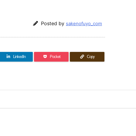
Posted by
sakenofuyo_com
LinkedIn
Pocket
Copy