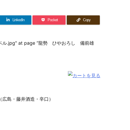
LinkedIn
Pocket
Copy
8L 新ラベル.jpg" at page “龍勢 ひやおろし 備前雄
広島・藤井酒造・辛口）