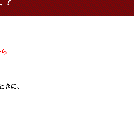
は？
から
いときに、