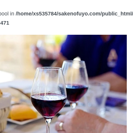
bool in
/home/xs535784/sakenofuyo.com/public_html/
e
471