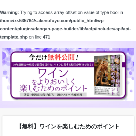
Warning
: Trying to access array offset on value of type bool in
/home/xs535784/sakenofuyo.com/public_html/wp-
content/plugins/dangan-page-builder/lib/acfp/includes/api/api-
template.php
on line
471
【無料】ワインを楽しむためのポイント