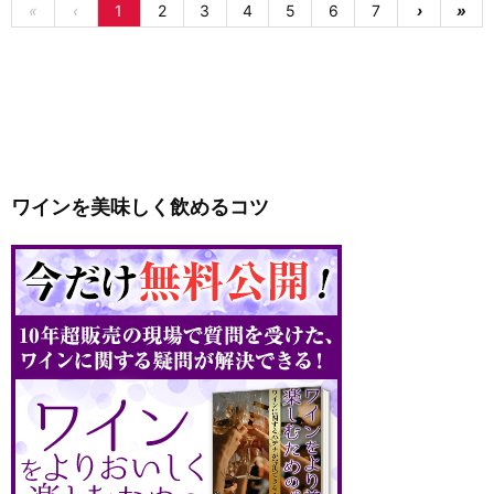
«
‹
1
2
3
4
5
6
7
›
»
ワインを美味しく飲めるコツ