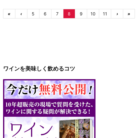
«
‹
5
6
7
8
9
10
11
›
»
ワインを美味しく飲めるコツ