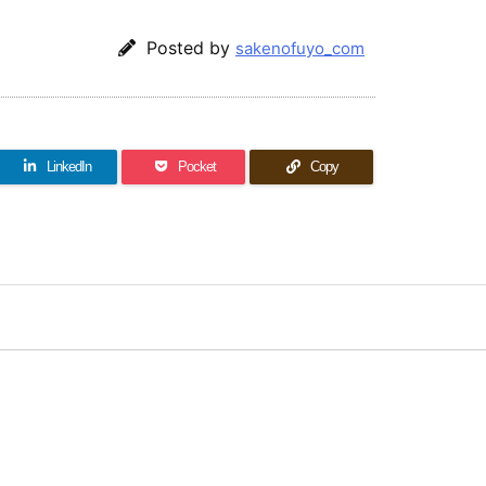
Posted by
sakenofuyo_com
LinkedIn
Pocket
Copy