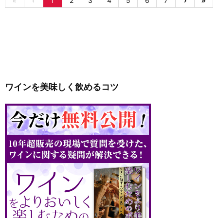
«
‹
1
2
3
4
5
6
7
›
»
ワインを美味しく飲めるコツ