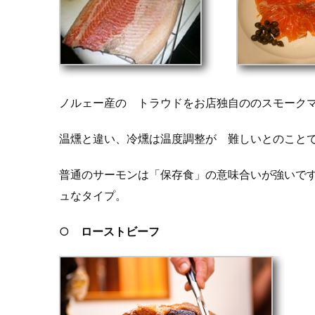
ノルェー産の トラウドをお店独自ののスモーク
温燻と違い、冷燻は温度調整が 難しいとのこと
普通のサーモンは「保存食」の意味合いが強いで
ュなタイプ。
○
ローストビーフ