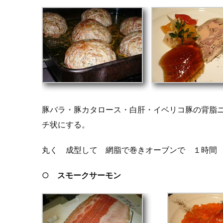
豚バラ・豚カタロース・白肝・イベリコ豚の背脂
チ状にする。
丸く 成型して 網脂で巻きオーブンで １時間
○
スモークサーモン