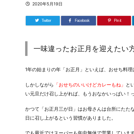
2020年5月19日
Twitter
Facebook
Pin it
一味違った
お正月
を迎えたい
1年の始まりの年「
お正月
」といえば、おせち料理
しかしながら
「おせちのいいけどカレーもね」
と
い元旦だけ召し上がれば、もうおなかいっぱい！
かつて「
お正月
三が日」はお母さんは台所にたた
日に召し上がるという習慣がありました。
でも最近ではスーパーも年中無休で営業していま