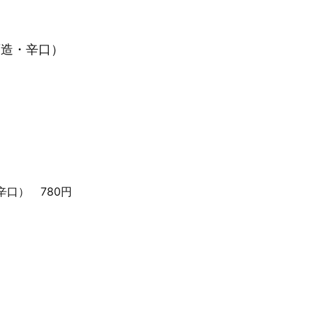
酒造・辛口）
口） 780円