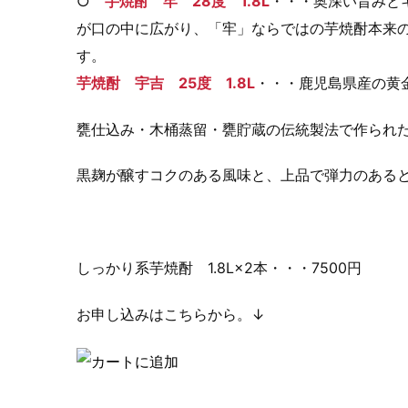
○
芋焼酎 牢 28度 1.8L
・・・奥深い旨みと
が口の中に広がり、「牢」ならではの芋焼酎本来
す。
芋焼酎 宇吉 25度 1.8L
・・・鹿児島県産の黄
甕仕込み・木桶蒸留・甕貯蔵の伝統製法で作られ
黒麹が醸すコクのある風味と、上品で弾力のある
しっかり系芋焼酎 1.8L×2本・・・7500円
お申し込みはこちらから。↓