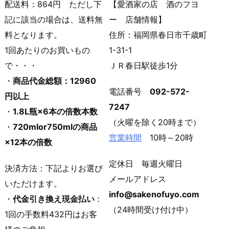
配送料：864円 ただし下
【愛酒家の店 酒のフヨ
記に該当の場合は、送料無
ー 店舗情報】
料となります。
住所：福岡県春日市千歳町
1回あたりのお買いもの
1-31-1
で・・・
ＪＲ春日駅徒歩1分
・
商品代金総額：12960
電話番号
092-572-
円以上
7247
・
1.8L瓶×6本の倍数本数
（火曜を除く20時まで）
・
720mlor750mlの商品
営業時間
10時～20時
×12本の倍数
定休日 毎週火曜日
決済方法：下記よりお選び
メールアドレス
いただけます。
info@sakenofuyo.com
・
代金引き換え現金払い
：
（24時間受け付け中）
1回の手数料432円はお客