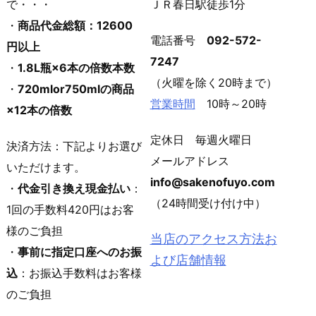
で・・・
ＪＲ春日駅徒歩1分
・
商品代金総額：12600
電話番号
092-572-
円以上
7247
・
1.8L瓶×6本の倍数本数
（火曜を除く20時まで）
・
720mlor750mlの商品
営業時間
10時～20時
×12本の倍数
定休日 毎週火曜日
決済方法：下記よりお選び
メールアドレス
いただけます。
info@sakenofuyo.com
・
代金引き換え現金払い
：
（24時間受け付け中）
1回の手数料420円はお客
様のご負担
当店のアクセス方法お
・
事前に指定口座へのお振
よび店舗情報
込
：お振込手数料はお客様
のご負担