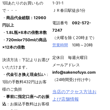
1回あたりのお買いもの
1-31-1
で・・・
ＪＲ春日駅徒歩1分
・
商品代金総額：12960
電話番号
092-572-
円以上
7247
・
1.8L瓶×6本の倍数本数
（火曜を除く20時まで）
・
720mlor750mlの商品
営業時間
10時～20時
×12本の倍数
定休日 毎週火曜日
決済方法：下記よりお選び
メールアドレス
いただけます。
info@sakenofuyo.com
・
代金引き換え現金払い
：
（24時間受け付け中）
1回の手数料432円はお客
様のご負担
当店のアクセス方法お
・
事前に指定口座へのお振
よび店舗情報
込
：お振込手数料はお客様