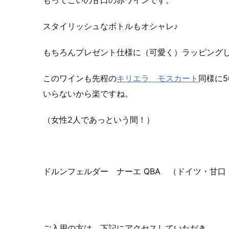
もってこいの甘口の赤ワインです。
スタイリッシュなボトルもオシャレ♪
もちろんプレゼント仕様に（可愛く）ラッピング
このワインも先程の
キリエラ モスカート
同様に5
いらないから楽ですね。
（女性2人であっという間！）
ドルンフェルダー ナーエ QBA （ドイツ・甘口・
ご入用の方は、下記にアクセスしていただき、