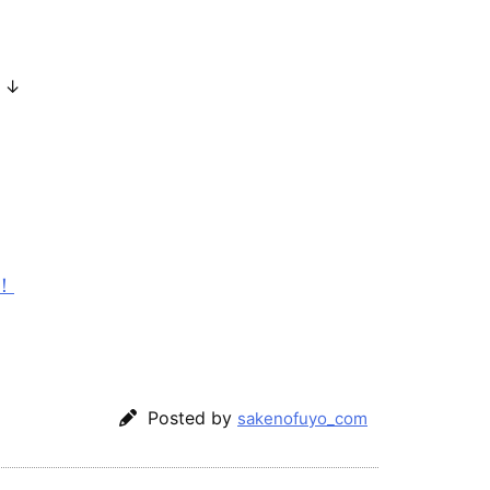
。↓
！
Posted by
sakenofuyo_com