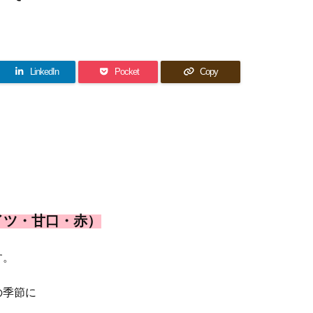
LinkedIn
Pocket
Copy
イツ・甘口・赤）
す。
の季節に