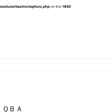
s/luxeritas/inc/wpfunc.php
on line
1840
 ＱＢＡ