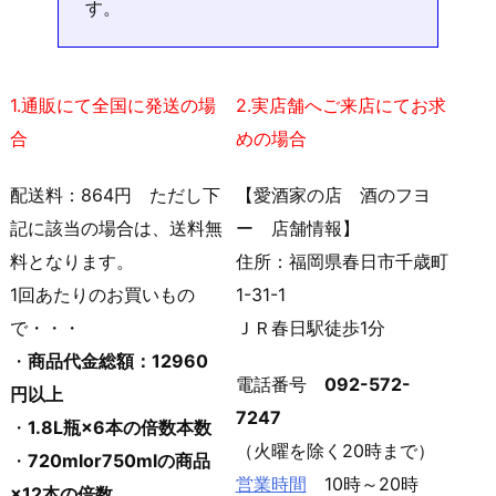
す。
1.通販にて全国に発送の場
2.実店舗へご来店にてお求
合
めの場合
配送料：864円 ただし下
【愛酒家の店 酒のフヨ
記に該当の場合は、送料無
ー 店舗情報】
料となります。
住所：福岡県春日市千歳町
1回あたりのお買いもの
1-31-1
で・・・
ＪＲ春日駅徒歩1分
・
商品代金総額：12960
電話番号
092-572-
円以上
7247
・
1.8L瓶×6本の倍数本数
（火曜を除く20時まで）
・
720mlor750mlの商品
営業時間
10時～20時
×12本の倍数