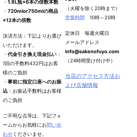
・
1.8L瓶×6本の倍数本数
（火曜を除く20時まで）
・
720mlor750mlの商品
営業時間
10時～20時
×12本の倍数
定休日 毎週火曜日
決済方法：下記よりお選び
メールアドレス
いただけます。
info@sakenofuyo.com
・
代金引き換え現金払い
：
（24時間受け付け中）
1回の手数料432円はお客
様のご負担
当店のアクセス方法お
・
事前に指定口座へのお振
よび店舗情報
込
：お振込手数料はお客様
のご負担
ご不明な点等は、下記フォ
ームからお気軽にお
問い合
わせ
くださいませ。