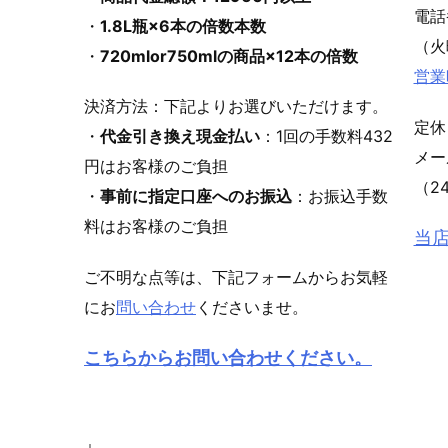
電
・
1.8L瓶×6本の倍数本数
（火
・
720mlor750mlの商品×12本の倍数
営業
決済方法：下記よりお選びいただけます。
定休
・
代金引き換え現金払い
：1回の手数料432
メ
円はお客様のご負担
（2
・
事前に指定口座へのお振込
：お振込手数
料はお客様のご負担
当
ご不明な点等は、下記フォームからお気軽
にお
問い合わせ
くださいませ。
こちらからお問い合わせください。