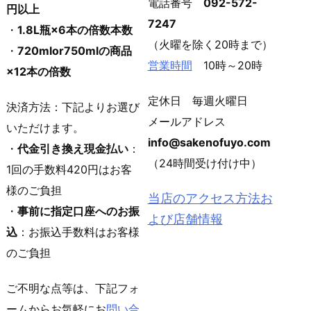
電話番号
092-572-
円以上
7247
・
1.8L瓶×6本の倍数本数
（火曜を除く20時まで）
・
720mlor750mlの商品
営業時間
10時～20時
×12本の倍数
定休日 毎週火曜日
決済方法：下記よりお選び
メールアドレス
いただけます。
info@sakenofuyo.com
・
代金引き換え現金払い
：
（24時間受け付け中）
1回の手数料420円はお客
様のご負担
当店のアクセス方法お
・
事前に指定口座へのお振
よび店舗情報
込
：お振込手数料はお客様
のご負担
ご不明な点等は、下記フォ
ームからお気軽にお
問い合