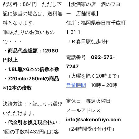
配送料：864円 ただし下
【愛酒家の店 酒のフヨ
記に該当の場合は、送料無
ー 店舗情報】
料となります。
住所：福岡県春日市千歳町
1回あたりのお買いもの
1-31-1
で・・・
ＪＲ春日駅徒歩1分
・
商品代金総額：12960
電話番号
092-572-
円以上
7247
・
1.8L瓶×6本の倍数本数
（火曜を除く20時まで）
・
720mlor750mlの商品
営業時間
10時～20時
×12本の倍数
定休日 毎週火曜日
決済方法：下記よりお選び
メールアドレス
いただけます。
info@sakenofuyo.com
・
代金引き換え現金払い
：
（24時間受け付け中）
1回の手数料432円はお客