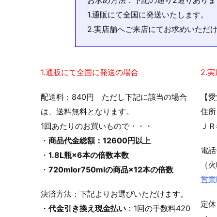
お求め方法：下記の通り2通りありま
1.通販にて全国に発送いたします。
2.実店舗へご来店にてお求めいただ
1.通販にて全国に発送の場合
2.
配送料：840円 ただし下記に該当の場合
【愛
は、送料無料となります。
住所
1回あたりのお買いもので・・・
ＪＲ
・
商品代金総額：12600円以上
電
・
1.8L瓶×6本の倍数本数
（火
・
720mlor750mlの商品×12本の倍数
営業
決済方法：下記よりお選びいただけます。
定休
・
代金引き換え現金払い
：1回の手数料420