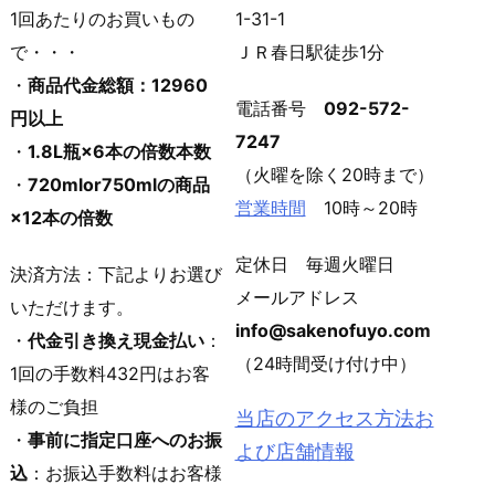
1回あたりのお買いもの
1-31-1
で・・・
ＪＲ春日駅徒歩1分
・
商品代金総額：12960
電話番号
092-572-
円以上
7247
・
1.8L瓶×6本の倍数本数
（火曜を除く20時まで）
・
720mlor750mlの商品
営業時間
10時～20時
×12本の倍数
定休日 毎週火曜日
決済方法：下記よりお選び
メールアドレス
いただけます。
info@sakenofuyo.com
・
代金引き換え現金払い
：
（24時間受け付け中）
1回の手数料432円はお客
様のご負担
当店のアクセス方法お
・
事前に指定口座へのお振
よび店舗情報
込
：お振込手数料はお客様