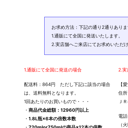
お求め方法：下記の通り2通りありま
1.通販にて全国に発送いたします。
2.実店舗へご来店にてお求めいただ
1.通販にて全国に発送の場合
2.
配送料：864円 ただし下記に該当の場合
【愛
は、送料無料となります。
住所
1回あたりのお買いもので・・・
ＪＲ
・
商品代金総額：12960円以上
電
・
1.8L瓶×6本の倍数本数
（火
・
720mlor750mlの商品×12本の倍数