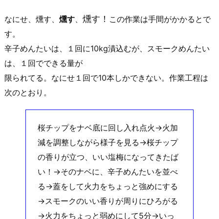
燻す！
なにせ、燻す、
燻す
、
この作業は手間がかかるとで
す。
辛子めんたいは、１回に10kg漬込むが、スモークめんたい
は、１回でできる量が
限られてる。なにせ１回で10本しかできない。作業工程は
次のとおり。
桜チップをナベ底に回し入れ点火→火加
減を調整しながら様子を見る→桜チップ
の香りが立つ、いい塩梅になってきたば
い！→そのナベに、辛子めんたいを並べ
る→蓋をして火力をちょっと強めにする
→スモークのいい香りが周りにひろがる
→火力をちょっと弱めにして5分→いっ