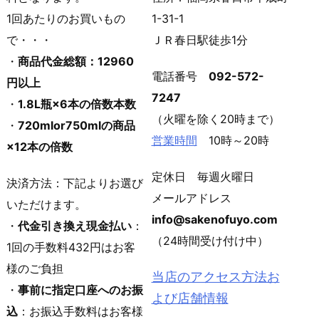
1回あたりのお買いもの
1-31-1
で・・・
ＪＲ春日駅徒歩1分
・
商品代金総額：12960
電話番号
092-572-
円以上
7247
・
1.8L瓶×6本の倍数本数
（火曜を除く20時まで）
・
720mlor750mlの商品
営業時間
10時～20時
×12本の倍数
定休日 毎週火曜日
決済方法：下記よりお選び
メールアドレス
いただけます。
info@sakenofuyo.com
・
代金引き換え現金払い
：
（24時間受け付け中）
1回の手数料432円はお客
様のご負担
当店のアクセス方法お
・
事前に指定口座へのお振
よび店舗情報
込
：お振込手数料はお客様