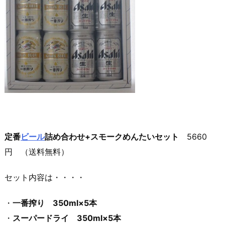
定番
ビール
詰め合わせ+スモークめんたいセット
5660
円 （送料無料）
セット内容は・・・・
・
一番搾り 350ml×5本
・
スーパードライ 350ml×5本