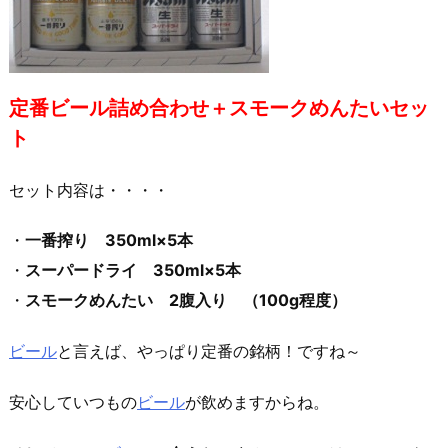
定番ビール詰め合わせ＋スモークめんたいセッ
ト
セット内容は・・・・
・
一番搾り 350ml×5本
・
スーパードライ 350ml×5本
・
スモークめんたい 2腹入り （100g程度）
ビール
と言えば、やっぱり定番の銘柄！ですね～
安心していつもの
ビール
が飲めますからね。