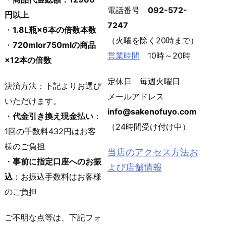
電話番号
092-572-
円以上
7247
・
1.8L瓶×6本の倍数本数
（火曜を除く20時まで）
・
720mlor750mlの商品
営業時間
10時～20時
×12本の倍数
定休日 毎週火曜日
決済方法：下記よりお選び
メールアドレス
いただけます。
info@sakenofuyo.com
・
代金引き換え現金払い
：
（24時間受け付け中）
1回の手数料432円はお客
様のご負担
当店のアクセス方法お
・
事前に指定口座へのお振
よび店舗情報
込
：お振込手数料はお客様
のご負担
ご不明な点等は、下記フォ