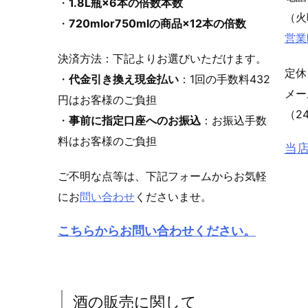
・
1.8L瓶×6本の倍数本数
（火
・
720mlor750mlの商品×12本の倍数
営業
決済方法：下記よりお選びいただけます。
定休
・
代金引き換え現金払い
：1回の手数料432
メ
円はお客様のご負担
（2
・
事前に指定口座へのお振込
：お振込手数
料はお客様のご負担
当
ご不明な点等は、下記フォームからお気軽
にお
問い合わせ
くださいませ。
こちらからお問い合わせください。
酒の販売に関して