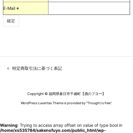
E-Mail ※
特定商取引法に基づく表記
Copyright ©
福岡県春日市千歳町【酒のフヨー】
WordPress Luxeritas Theme is provided by "
Thought is free
".
Warning
: Trying to access array offset on value of type bool in
/home/xs535784/sakenofuyo.com/public_html/wp-