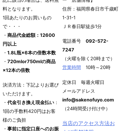
料となります。
住所：福岡県春日市千歳町
1回あたりのお買いもの
1-31-1
で・・・
ＪＲ春日駅徒歩1分
・
商品代金総額：12600
電話番号
092-572-
円以上
7247
・
1.8L瓶×6本の倍数本数
（火曜を除く20時まで）
・
720mlor750mlの商品
営業時間
10時～20時
×12本の倍数
定休日 毎週火曜日
決済方法：下記よりお選び
メールアドレス
いただけます。
info@sakenofuyo.com
・
代金引き換え現金払い
：
（24時間受け付け中）
1回の手数料420円はお客
様のご負担
当店のアクセス方法お
・
事前に指定口座へのお振