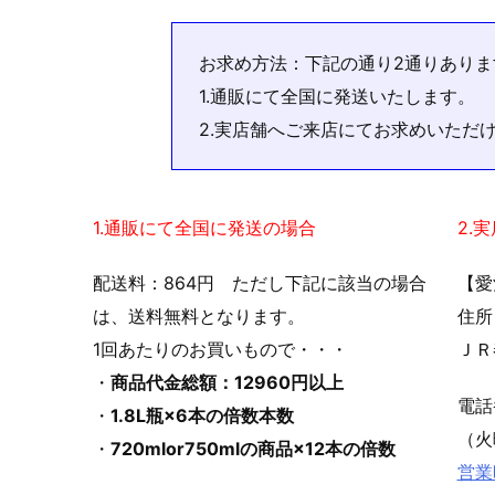
お求め方法：下記の通り2通りありま
1.通販にて全国に発送いたします。
2.実店舗へご来店にてお求めいただ
1.通販にて全国に発送の場合
2.
配送料：864円 ただし下記に該当の場合
【愛
は、送料無料となります。
住所
1回あたりのお買いもので・・・
ＪＲ
・
商品代金総額：12960円以上
電
・
1.8L瓶×6本の倍数本数
（火
・
720mlor750mlの商品×12本の倍数
営業