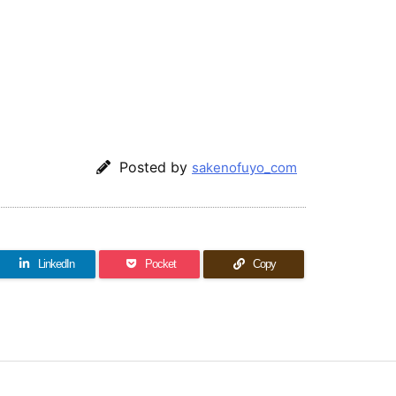
Posted by
sakenofuyo_com
LinkedIn
Pocket
Copy