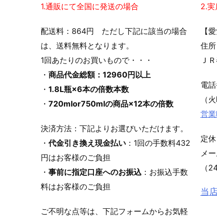
1.通販にて全国に発送の場合
2.
配送料：864円 ただし下記に該当の場合
【愛
は、送料無料となります。
住所
1回あたりのお買いもので・・・
ＪＲ
・
商品代金総額：12960円以上
電
・
1.8L瓶×6本の倍数本数
（火
・
720mlor750mlの商品×12本の倍数
営業
決済方法：下記よりお選びいただけます。
定休
・
代金引き換え現金払い
：1回の手数料432
メ
円はお客様のご負担
（2
・
事前に指定口座へのお振込
：お振込手数
料はお客様のご負担
当
ご不明な点等は、下記フォームからお気軽