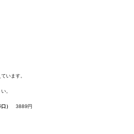
えています。
さい。
辛口）
3889円