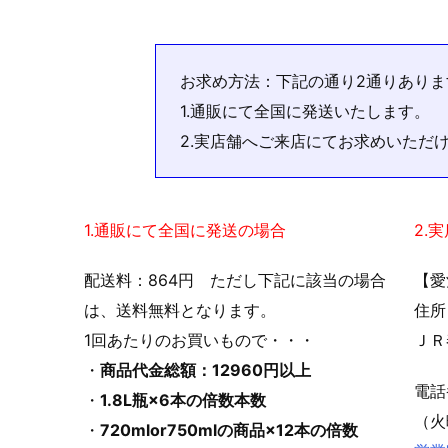
お求め方法：下記の通り2通りありま
1.通販にて全国に発送いたします。
2.実店舗へご来店にてお求めいただ
1.通販にて全国に発送の場合
2.
配送料：864円 ただし下記に該当の場合
【愛
は、送料無料となります。
住所
1回あたりのお買いもので・・・
ＪＲ
・
商品代金総額：12960円以上
電
・
1.8L瓶×6本の倍数本数
（火
・
720mlor750mlの商品×12本の倍数