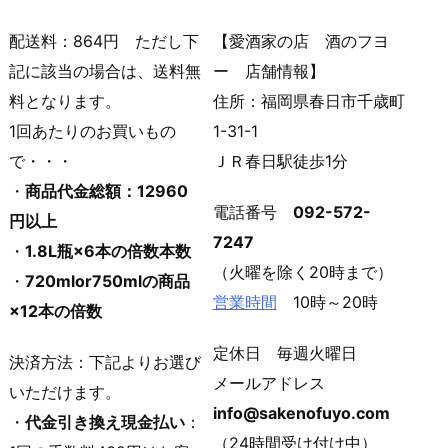
配送料：864円 ただし下
【愛酒家の店 酒のフヨ
記に該当の場合は、送料無
ー 店舗情報】
料となります。
住所：福岡県春日市千歳町
1回あたりのお買いもの
1-31-1
で・・・
ＪＲ春日駅徒歩1分
・
商品代金総額：12960
電話番号
092-572-
円以上
7247
・
1.8L瓶×6本の倍数本数
（火曜を除く20時まで）
・
720mlor750mlの商品
営業時間
10時～20時
×12本の倍数
定休日 毎週火曜日
決済方法：下記よりお選び
メールアドレス
いただけます。
info@sakenofuyo.com
・
代金引き換え現金払い
：
（24時間受け付け中）