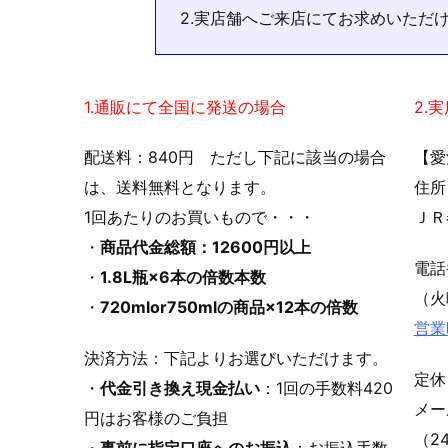
2.実店舗へご来店にてお求めいただ
1.通販にて全国に発送の場合
2.
配送料：840円 ただし下記に該当の場合
【愛
は、送料無料となります。
住所
1回あたりのお買いもので・・・
ＪＲ
・
商品代金総額：12600円以上
電
・
1.8L瓶×6本の倍数本数
（火
・
720mlor750mlの商品×12本の倍数
営業
決済方法：下記よりお選びいただけます。
定休
・
代金引き換え現金払い
：1回の手数料420
メ
円はお客様のご負担
（2