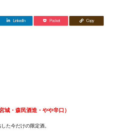
LinkedIn
Pocket
Copy
（宮城・森民酒造・やや辛口）
詰した今だけの限定酒。