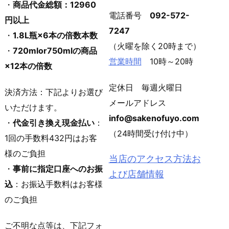
・
商品代金総額：12960
電話番号
092-572-
円以上
7247
・
1.8L瓶×6本の倍数本数
（火曜を除く20時まで）
・
720mlor750mlの商品
営業時間
10時～20時
×12本の倍数
定休日 毎週火曜日
決済方法：下記よりお選び
メールアドレス
いただけます。
info@sakenofuyo.com
・
代金引き換え現金払い
：
（24時間受け付け中）
1回の手数料432円はお客
様のご負担
当店のアクセス方法お
・
事前に指定口座へのお振
よび店舗情報
込
：お振込手数料はお客様
のご負担
ご不明な点等は、下記フォ