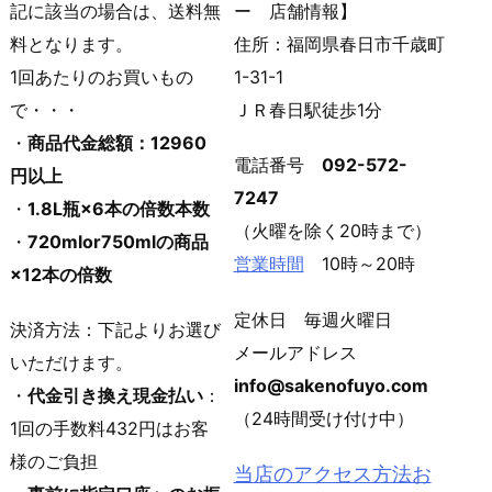
記に該当の場合は、送料無
ー 店舗情報】
料となります。
住所：福岡県春日市千歳町
1回あたりのお買いもの
1-31-1
で・・・
ＪＲ春日駅徒歩1分
・
商品代金総額：12960
電話番号
092-572-
円以上
7247
・
1.8L瓶×6本の倍数本数
（火曜を除く20時まで）
・
720mlor750mlの商品
営業時間
10時～20時
×12本の倍数
定休日 毎週火曜日
決済方法：下記よりお選び
メールアドレス
いただけます。
info@sakenofuyo.com
・
代金引き換え現金払い
：
（24時間受け付け中）
1回の手数料432円はお客
様のご負担
当店のアクセス方法お