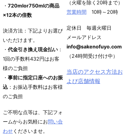
（火曜を除く20時まで）
・
720mlor750mlの商品
営業時間
10時～20時
×12本の倍数
定休日 毎週火曜日
決済方法：下記よりお選び
メールアドレス
いただけます。
info@sakenofuyo.com
・
代金引き換え現金払い
：
（24時間受け付け中）
1回の手数料432円はお客
様のご負担
当店のアクセス方法お
・
事前に指定口座へのお振
よび店舗情報
込
：お振込手数料はお客様
のご負担
ご不明な点等は、下記フォ
ームからお気軽にお
問い合
わせ
くださいませ。