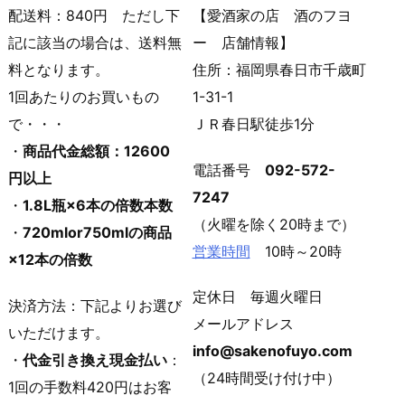
配送料：840円 ただし下
【愛酒家の店 酒のフヨ
記に該当の場合は、送料無
ー 店舗情報】
料となります。
住所：福岡県春日市千歳町
1回あたりのお買いもの
1-31-1
で・・・
ＪＲ春日駅徒歩1分
・
商品代金総額：12600
電話番号
092-572-
円以上
7247
・
1.8L瓶×6本の倍数本数
（火曜を除く20時まで）
・
720mlor750mlの商品
営業時間
10時～20時
×12本の倍数
定休日 毎週火曜日
決済方法：下記よりお選び
メールアドレス
いただけます。
info@sakenofuyo.com
・
代金引き換え現金払い
：
（24時間受け付け中）
1回の手数料420円はお客