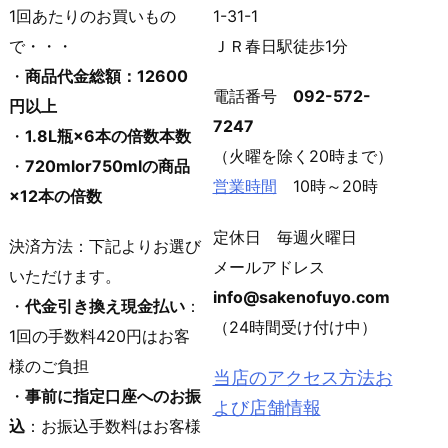
1回あたりのお買いもの
1-31-1
で・・・
ＪＲ春日駅徒歩1分
・
商品代金総額：12600
電話番号
092-572-
円以上
7247
・
1.8L瓶×6本の倍数本数
（火曜を除く20時まで）
・
720mlor750mlの商品
営業時間
10時～20時
×12本の倍数
定休日 毎週火曜日
決済方法：下記よりお選び
メールアドレス
いただけます。
info@sakenofuyo.com
・
代金引き換え現金払い
：
（24時間受け付け中）
1回の手数料420円はお客
様のご負担
当店のアクセス方法お
・
事前に指定口座へのお振
よび店舗情報
込
：お振込手数料はお客様