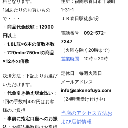
料となります。
住所：福岡県春日市千歳町
1回あたりのお買いもの
1-31-1
で・・・
ＪＲ春日駅徒歩1分
・
商品代金総額：12960
電話番号
092-572-
円以上
7247
・
1.8L瓶×6本の倍数本数
（火曜を除く20時まで）
・
720mlor750mlの商品
営業時間
10時～20時
×12本の倍数
定休日 毎週火曜日
決済方法：下記よりお選び
メールアドレス
いただけます。
info@sakenofuyo.com
・
代金引き換え現金払い
：
（24時間受け付け中）
1回の手数料432円はお客
様のご負担
当店のアクセス方法お
・
事前に指定口座へのお振
よび店舗情報
込
：お振込手数料はお客様