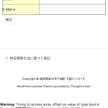
E-Mail ※
特定商取引法に基づく表記
Copyright ©
福岡県春日市千歳町【酒のフヨー】
WordPress Luxeritas Theme is provided by "
Thought is free
".
Warning
: Trying to access array offset on value of type bool in