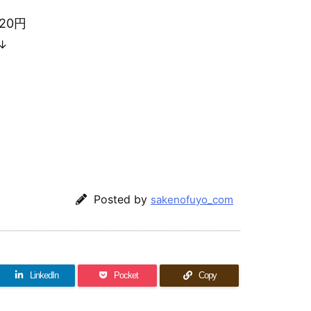
20円
↓
Posted by
sakenofuyo_com
LinkedIn
Pocket
Copy