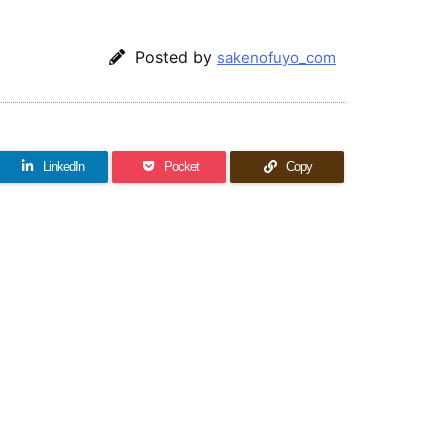
Posted by
sakenofuyo_com
LinkedIn
Pocket
Copy