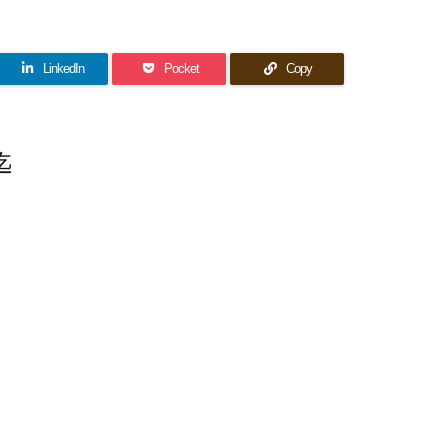
LinkedIn
Pocket
Copy
迄