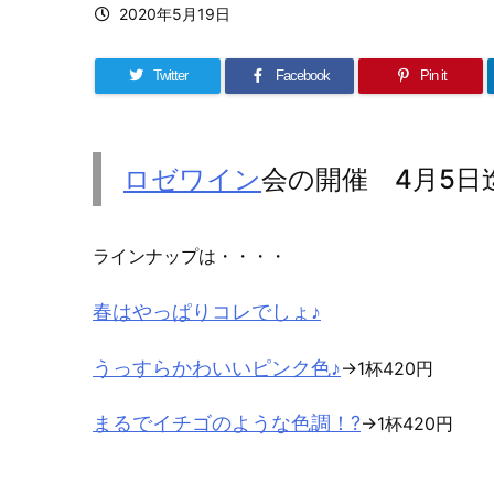
2020年5月19日
Twitter
Facebook
Pin it
ロゼワイン
会の開催 4月5日
ラインナップは・・・・
春はやっぱりコレでしょ♪
うっすらかわいいピンク色♪
→1杯420円
まるでイチゴのような色調！?
→1杯420円