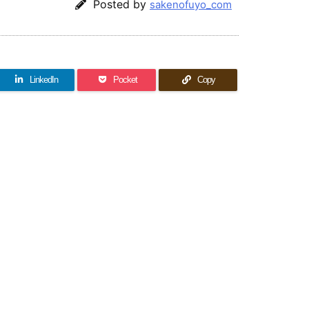
Posted by
sakenofuyo_com
LinkedIn
Pocket
Copy