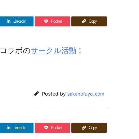
LinkedIn
Pocket
Copy
コラボの
サークル活動
！
Posted by
sakenofuyo_com
LinkedIn
Pocket
Copy