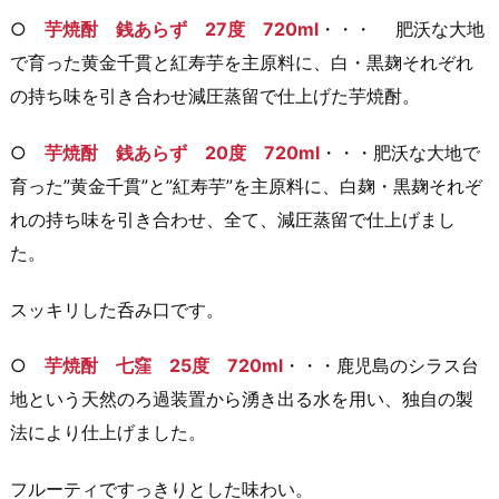
○
芋焼酎 銭あらず 27度 720ml
・・・ 肥沃な大地
で育った黄金千貫と紅寿芋を主原料に、白・黒麹それぞれ
の持ち味を引き合わせ減圧蒸留で仕上げた芋焼酎。
○
芋焼酎 銭あらず 20度 720ml
・・・肥沃な大地で
育った”黄金千貫”と”紅寿芋”を主原料に、白麹・黒麹それぞ
れの持ち味を引き合わせ、全て、減圧蒸留で仕上げまし
た。
スッキリした呑み口です。
○
芋焼酎 七窪 25度 720ml
・・・鹿児島のシラス台
地という天然のろ過装置から湧き出る水を用い、独自の製
法により仕上げました。
フルーティですっきりとした味わい。