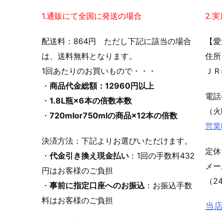
1.通販にて全国に発送の場合
2.
配送料：864円 ただし下記に該当の場合
【愛
は、送料無料となります。
住所
1回あたりのお買いもので・・・
ＪＲ
・
商品代金総額：12960円以上
電
・
1.8L瓶×6本の倍数本数
（火
・
720mlor750mlの商品×12本の倍数
営業
決済方法：下記よりお選びいただけます。
定休
・
代金引き換え現金払い
：1回の手数料432
メ
円はお客様のご負担
（2
・
事前に指定口座へのお振込
：お振込手数
料はお客様のご負担
当