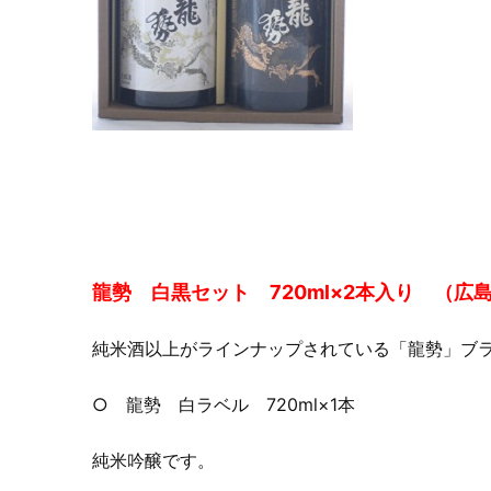
龍勢 白黒セット 720ml×2本入り （広
純米酒以上がラインナップされている「龍勢」ブ
○ 龍勢 白ラベル 720ml×1本
純米吟醸です。