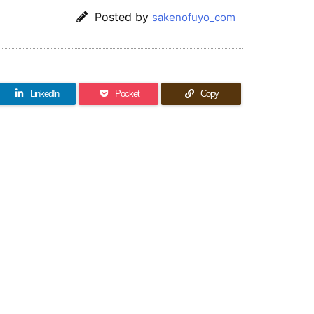
Posted by
sakenofuyo_com
LinkedIn
Pocket
Copy