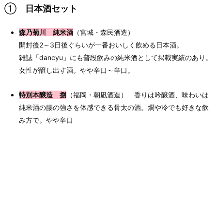
①
日本酒セット
森乃菊川 純米酒
（宮城・森民酒造）
開封後2～3日後ぐらいが一番おいしく飲める日本酒。
雑誌「dancyu」にも普段飲みの純米酒として掲載実績のあり。
女性が醸し出す酒。やや辛口～辛口。
特別本醸造 捌
（福岡・朝凪酒造） 香りは吟醸酒、味わいは
純米酒の腰の強さを体感できる骨太の酒。燗や冷でも好きな飲
み方で。やや辛口