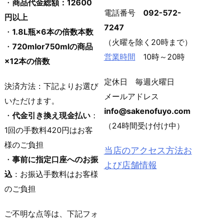
・
商品代金総額：12600
電話番号
092-572-
円以上
7247
・
1.8L瓶×6本の倍数本数
（火曜を除く20時まで）
・
720mlor750mlの商品
営業時間
10時～20時
×12本の倍数
定休日 毎週火曜日
決済方法：下記よりお選び
メールアドレス
いただけます。
info@sakenofuyo.com
・
代金引き換え現金払い
：
（24時間受け付け中）
1回の手数料420円はお客
様のご負担
当店のアクセス方法お
・
事前に指定口座へのお振
よび店舗情報
込
：お振込手数料はお客様
のご負担
ご不明な点等は、下記フォ