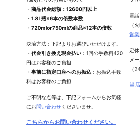
・
商品代金総額：12600円以上
電
・
1.8L瓶×6本の倍数本数
（火
・
720mlor750mlの商品×12本の倍数
営業
決済方法：下記よりお選びいただけます。
定休
・
代金引き換え現金払い
：1回の手数料420
メ
円はお客様のご負担
（2
・
事前に指定口座へのお振込
：お振込手数
料はお客様のご負担
当
ご不明な点等は、下記フォームからお気軽
にお
問い合わせ
くださいませ。
こちらからお問い合わせください。