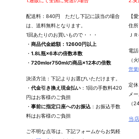
1.通販にて全国に発送の場合
2.
配送料：840円 ただし下記に該当の場合
【愛
は、送料無料となります。
住所
1回あたりのお買いもので・・・
ＪＲ
・
商品代金総額：12600円以上
電
・
1.8L瓶×6本の倍数本数
（火
・
720mlor750mlの商品×12本の倍数
営業
決済方法：下記よりお選びいただけます。
定休
・
代金引き換え現金払い
：1回の手数料420
メ
円はお客様のご負担
（2
・
事前に指定口座へのお振込
：お振込手数
料はお客様のご負担
当
ご不明な点等は、下記フォームからお気軽