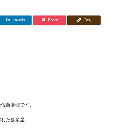
LinkedIn
Pocket
Copy
の佐藤麻理です。
得した喜多屋。