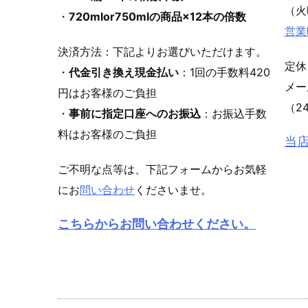
（火
・
720mlor750mlの商品×12本の倍数
営業
決済方法：下記よりお選びいただけます。
定休
・
代金引き換え現金払い
：1回の手数料420
メ
円はお客様のご負担
（2
・
事前に指定口座へのお振込
：お振込手数
料はお客様のご負担
当
ご不明な点等は、下記フォームからお気軽
にお
問い合わせ
くださいませ。
こちらからお問い合わせください。