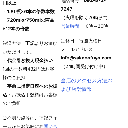
電話番号
092-572-
円以上
7247
・
1.8L瓶×6本の倍数本数
（火曜を除く20時まで）
・
720mlor750mlの商品
営業時間
10時～20時
×12本の倍数
定休日 毎週火曜日
決済方法：下記よりお選び
メールアドレス
いただけます。
info@sakenofuyo.com
・
代金引き換え現金払い
：
（24時間受け付け中）
1回の手数料432円はお客
様のご負担
当店のアクセス方法お
・
事前に指定口座へのお振
よび店舗情報
込
：お振込手数料はお客様
のご負担
ご不明な点等は、下記フォ
ームからお気軽にお
問い合